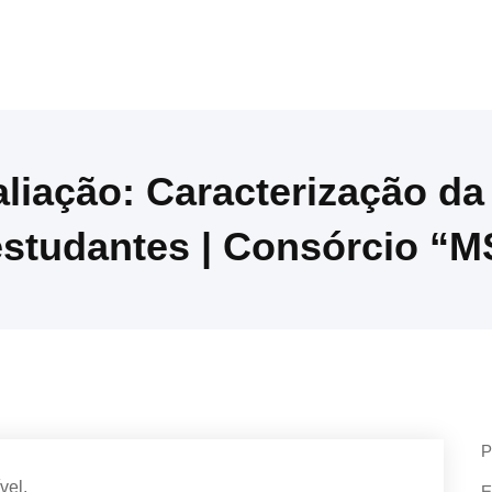
liação: Caracterização da
estudantes | Consórcio 
P
vel.
E