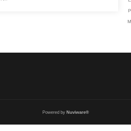
P
M
Powered by
Nuviware®