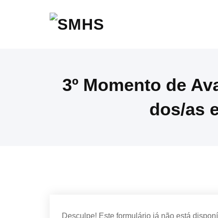
Skip
SMHS
to
content
3º Momento de Ava
dos/as 
Desculpe! Este formulário já não está disponí