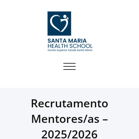
Skip
to
content
SMHS
Toggle navigation
Recrutamento
Mentores/as –
2025/2026