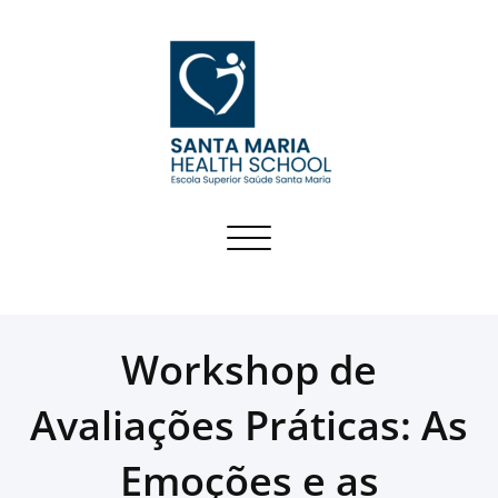
Skip
to
content
SMHS
Toggle navigation
Workshop de
Avaliações Práticas: As
Emoções e as